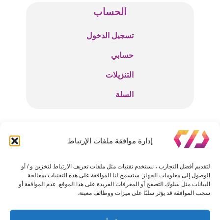
الحساب
تسجيل الدخول
حسابي
التنزيلات
السلة
للتواصل والإستفسارات
إدارة موافقة ملفات الإرتباط
info@tech-code.net
لتقديم أفضل التجارب ، نستخدم تقنيات مثل ملفات تعريف الارتباط لتخزين و / أو
الوصول إلى معلومات الجهاز. ستسمح لنا الموافقة على هذه التقنيات بمعالجة
البيانات مثل سلوك التصفح أو المعرفات الفريدة على هذا الموقع. عدم الموافقة أو
سحب الموافقة قد يؤثر سلبًا على ميزات ووظائف معينة.