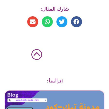
شارك المقال:
اقرأ أيضاً :