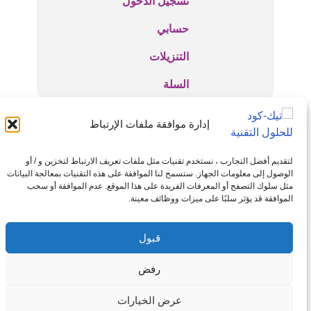
تسجيل الدخول
حسابي
التنزيلات
السلة
إدارة موافقة ملفات الإرتباط
للتواصل والإستفسارات
info@tech-code.net
لتقديم أفضل التجارب ، نستخدم تقنيات مثل ملفات تعريف الارتباط لتخزين و / أو
الوصول إلى معلومات الجهاز. ستسمح لنا الموافقة على هذه التقنيات بمعالجة البيانات
مثل سلوك التصفح أو المعرفات الفريدة على هذا الموقع. عدم الموافقة أو سحب
الموافقة قد يؤثر سلبًا على ميزات ووظائف معينة.
قبول
جميع الحقوق محفوظة لـ تيك-كود 2025
رفض
عرض الخيارات