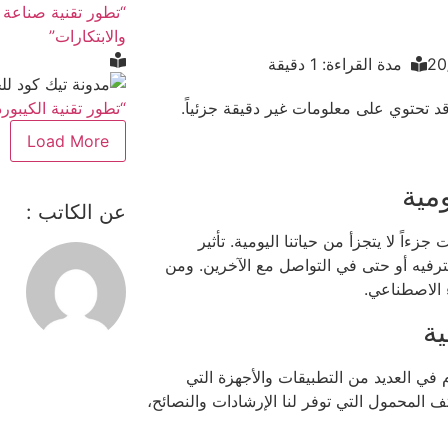
“تطور تقنية صناعة ا
والابتكارات”
20
مدة القراءة: 1 دقيقة
“تطور تقنية الكيبور
قد تحتوي على معلومات غير دقيقة جزئياً.
Load More
ومية
عن الكاتب :
ً لا يتجزأ من حياتنا اليومية. تأثير
لترفيه أو حتى في التواصل مع الآخرين. ومن
ا
ء الاصطناعي.
ية
م في العديد من التطبيقات والأجهزة التي
ف المحمول التي توفر لنا الإرشادات والنصائح،