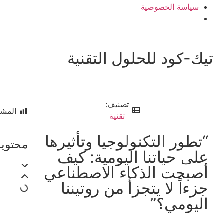
سياسة الخصوصية
تيك-كود للحلول التقنية
تصنيف:
المشا
تقنية
“تطور التكنولوجيا وتأثيرها
محتويا
على حياتنا اليومية: كيف
أصبحت الذكاء الاصطناعي
جزءاً لا يتجزأ من روتيننا
اليومي؟”