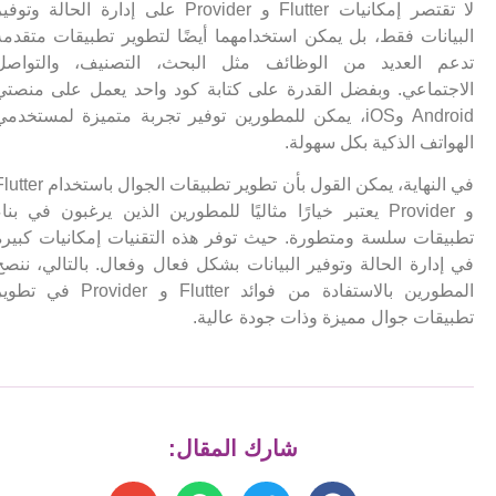
لا تقتصر إمكانيات Flutter و Provider على إدارة الحالة وتوفير
البيانات فقط، بل يمكن استخدامهما أيضًا لتطوير تطبيقات متقدمة
تدعم العديد من الوظائف مثل البحث، التصنيف، والتواصل
الاجتماعي. وبفضل القدرة على كتابة كود واحد يعمل على منصتي
Android وiOS، يمكن للمطورين توفير تجربة متميزة لمستخدمي
الهواتف الذكية بكل سهولة.
في النهاية، يمكن القول بأن تطوير تطبيقات الجوال باستخدام Flutter
و Provider يعتبر خيارًا مثاليًا للمطورين الذين يرغبون في بناء
تطبيقات سلسة ومتطورة. حيث توفر هذه التقنيات إمكانيات كبيرة
في إدارة الحالة وتوفير البيانات بشكل فعال وفعال. بالتالي، ننصح
المطورين بالاستفادة من فوائد Flutter و Provider في تطوير
تطبيقات جوال مميزة وذات جودة عالية.
شارك المقال: