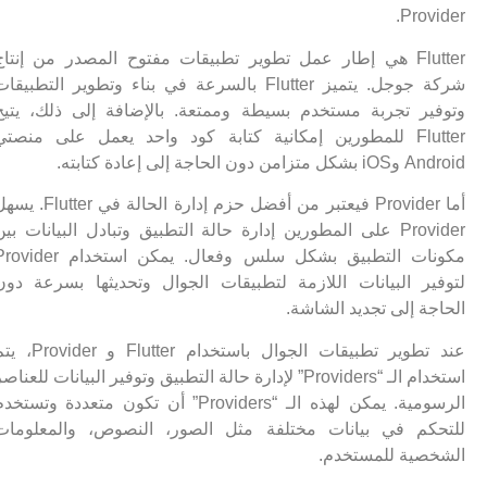
Provider.
Flutter هي إطار عمل تطوير تطبيقات مفتوح المصدر من إنتاج
شركة جوجل. يتميز Flutter بالسرعة في بناء وتطوير التطبيقات
وتوفير تجربة مستخدم بسيطة وممتعة. بالإضافة إلى ذلك، يتيح
Flutter للمطورين إمكانية كتابة كود واحد يعمل على منصتي
Android وiOS بشكل متزامن دون الحاجة إلى إعادة كتابته.
أما Provider فيعتبر من أفضل حزم إدارة الحالة في Flutter. يسهل
Provider على المطورين إدارة حالة التطبيق وتبادل البيانات بين
مكونات التطبيق بشكل سلس وفعال. يمكن استخدام Provider
لتوفير البيانات اللازمة لتطبيقات الجوال وتحديثها بسرعة دون
الحاجة إلى تجديد الشاشة.
عند تطوير تطبيقات الجوال باستخدام Flutter و Provider، يتم
استخدام الـ “Providers” لإدارة حالة التطبيق وتوفير البيانات للعناصر
الرسومية. يمكن لهذه الـ “Providers” أن تكون متعددة وتستخدم
للتحكم في بيانات مختلفة مثل الصور، النصوص، والمعلومات
الشخصية للمستخدم.