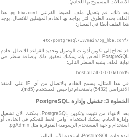
الاتصالات المسموح بها للخادم).
بعد ذلك، قم بتعديل ملف الضبط الفرعي
. هذا
pg_hba.conf
الملف يحدد الطرق التي يواجه بها الخادم المؤهلين للاتصال. يوجد
هذا الملف أيضًا في المسار:
/etc/postgresql/13/main/pg_hba.conf
قد تحتاج إلى تكوين أذونات الوصول وتحديد القواعد للاتصال بخادم
PostgreSQL الخاص بك. يمكنك تحقيق ذلك بإضافة سطر في
نهاية الملف يشبه السطر التالي:
host all all 0.0.0.0/0 md5
في هذا المثال، يسمح الخادم بالاتصال من أي IP على المنفذ
الافتراضي (5432) باستخدام تراخيص المستخدم (md5).
الخطوة 3: تشغيل وإدارة PostgreSQL
بعد الانتهاء من تثبيت وتكوين PostgreSQL، يمكنك الآن تشغيل
وإدارة الخادم. يمكنك استخدام أوامر الخط للتحكم في الخادم، أو
استخدام واجهة المستخدم الرسومية المتوفرة مثل pgAdmin.
لبدء خادم PostgreSQL، استخدم الأمر التالي: