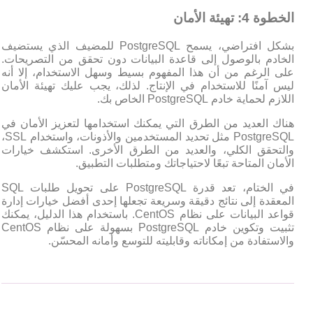
الخطوة 4: تهيئة الأمان
بشكل افتراضي، يسمح PostgreSQL للمضيف الذي يستضيف
الخادم بالوصول إلى قاعدة البيانات دون تحقق من التصريحات.
على الرغم من أن هذا المفهوم بسيط وسهل الاستخدام، إلا أنه
ليس آمنًا للاستخدام في الإنتاج. لذلك، يجب عليك تهيئة الأمان
اللازم لحماية خادم PostgreSQL الخاص بك.
هناك العديد من الطرق التي يمكنك استخدامها لتعزيز الأمان في
PostgreSQL مثل تحديد المستخدمين والأذونات، واستخدام SSL،
والتحقق الكلي، والعديد من الطرق الأخرى. استكشف خيارات
الأمان المتاحة تبعًا لاحتياجاتك ومتطلبات التطبيق.
في الختام، تعد قدرة PostgreSQL على تحويل طلبات SQL
المعقدة إلى نتائج دقيقة وسريعة تجعلها إحدى أفضل خيارات إدارة
قواعد البيانات على نظام CentOS. باستخدام هذا الدليل، يمكنك
تثبيت وتكوين خادم PostgreSQL بسهولة على نظام CentOS
والاستفادة من إمكاناته وقابليته للتوسع وأمانه المحسّن.