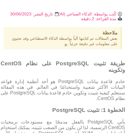
كُتب بواسطة:
الذكاء الصناعي (AI)
تاريخ النشر:
30/06/2023
مدة القراءة: 2 دقيقة
ملاحظة
بعض المقالات تم كتابتها آلياً بواسطة الذكاء الاصطناعي وقد تحتوي
على معلومات غير دقيقة جزئياً.
×
طريقة تثبيت PostgreSQL على نظام CentOS
وتكوينه
خادم قاعدة بيانات PostgreSQL هو أحد أنظمة إدارة قواعد
البيانات الأكثر شعبية واستخدامًا في العالم. في هذه المقالة
سنتعلم كيفية تثبيت وتكوين خادم قاعدة بيانات PostgreSQL على
نظام CentOS.
الخطوة 1: تثبيت PostgreSQL
يأتي PostgreSQL بالفعل مدمجًا مع مستودعات برمجيات
CentOS الرسمية، لذا لن يكون من الصعب تثبيته. يمكنك استخدام