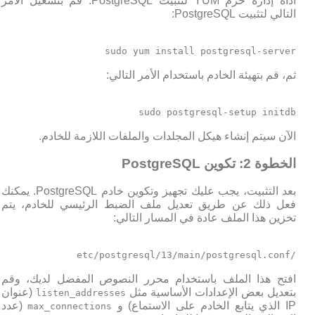
أداة إدارة حزم YUM لتثبيت PostgreSQL. قم بتشغيل الأمر
التالي لتثبيت PostgreSQL:
sudo yum install postgresql-server
ثم، قم بتهيئة الخادم باستخدام الأمر التالي:
sudo postgresql-setup initdb
الآن سيتم إنشاء هيكل المجلدات والملفات اللازمة للخادم.
الخطوة 2: تكوين PostgreSQL
بعد التثبيت، يجب عليك تجهيز وتكوين خادم PostgreSQL. يمكنك
فعل ذلك عن طريق تعديل ملف الضبط الرئيسي للخادم، يتم
تخزين هذا الملف عادة في المسار التالي:
/etc/postgresql/13/main/postgresql.conf
افتح هذا الملف باستخدام محرر النصوص المفضل لديك، وقم
بتعديل بعض الإعدادات الأساسية مثل
(عنوان
listen_addresses
IP الذي يتابع الخادم على الاستماع) و
(عدد
max_connections