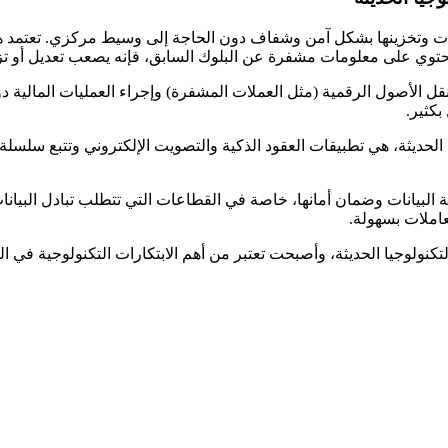
ح بنقل البيانات وتخزينها بشكل آمن وشفاف دون الحاجة إلى وسيط مركزي. تع
توي على معلومات مشفرة عن البلوك السابق، فإنه يصعب تعديل أو تزو
نولوجيا، حيث تسمح بنقل الأصول الرقمية (مثل العملات المشفرة) وإجراء العملي
بكثير.
 لتقنية Blockchain في عالم التكنولوجيا الحديثة، هي تطبيقات العقود الذكية والتصويت الإلك
Blockch أداة فعالة للحفاظ على سرية البيانات وضمان أمانها، خاصة في القطاعات التي ت
عاملات بسهولة.
ية Blockchain قد غيرت وتغيّر مجرى التكنولوجيا الحديثة، وأصبحت تعتبر من أهم الابتكارات