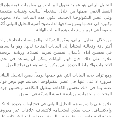
التحليل البياني هو عملية تحويل البيانات إلى معلومات قيمة وإدراك
النمط الخفي ضمنها من خلال استخدام أساليب وتقنيات متقدمة.
وفي عصر التكنولوجيا الحديثة، تكون هذه البيانات عادة محورية
وكبيرة في حجمها وتنوع نماذجها. لذا، تصبح أهمية التحليل البياني أكثر
وضوحاً في فهم واستيعاب هذه البيانات الهائلة.
من خلال التحليل البياني، يمكن للشركات والمؤسسات اتخاذ قرارات
أكثر دقة وفعالية استناداً إلى البيانات المتاحة لديها. وهو ما يساهم
في تحسين أداء الأعمال، تحسين تجربة العملاء، وزيادة الربحية.
علاوة على ذلك، فإن فهم البيانات يمكن أن يساعد في تحديد
الاتجاهات والانماط الجديدة التي يمكن أن تساهم في نجاح العمل.
ومع تزايد حجم البيانات التي يتم جمعها يومياً، يصبح التحليل البياني
ضرورة لا غنى عنها في عصر التكنولوجيا الحديثة. فهو يوفر فوائد
عدة، بما في ذلك تحسين الكفاءة وتقليل التكلفة، وتحسين جودة
المنتجات والخدمات، وزيادة تنافسية الشركة في السوق.
علاوة على ذلك، يساهم التحليل البياني في فتح أبواب جديدة للابتكار
والاكتشاف، حيث يمكن استخدامه لاكتشاف علاقات غير معروفة
وتوقع الاتجاهات المستقبلية في السوق. وهذا يساعد الشركات على