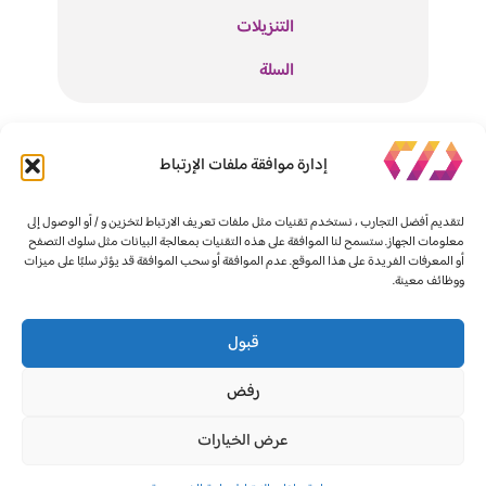
التنزيلات
السلة
للتواصل والإستفسارات
إدارة موافقة ملفات الإرتباط
info@tech-code.net
لتقديم أفضل التجارب ، نستخدم تقنيات مثل ملفات تعريف الارتباط لتخزين و / أو الوصول إلى
معلومات الجهاز. ستسمح لنا الموافقة على هذه التقنيات بمعالجة البيانات مثل سلوك التصفح
أو المعرفات الفريدة على هذا الموقع. عدم الموافقة أو سحب الموافقة قد يؤثر سلبًا على ميزات
ووظائف معينة.
قبول
رفض
جميع الحقوق محفوظة لـ تيك-كود 2025
عرض الخيارات