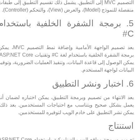
التصميم MVC إلى التطبيق. يشمل ذلك تقسيم التطبيق إلى طبقات
منفصلة للنموذج (Model)، والعرض (View)، والتحكم (Controller).
5. برمجة الشفرة الخلفية باستخدام
C#
بعد تصميم الواجهة الأمامية وإضافة نمط التصميم MVC، يمكن
برمجة الشفرة الخلفية باستخدام لغة C# وتقنيات .NET Core
يمكن الوصول إلى قاعدة البيانات، وتنفيذ العمليات الضرورية، وتوفير
البيانات لواجهة المستخدم.
6. اختبار ونشر التطبيق
بعد الانتهاء من تصميم وبرمجة التطبيق، يمكن اختباره لضمان أنه
يعمل بشكل صحيح ويتناسب مع احتياجات المستخدمين. بعد ذلك،
يمكن نشر التطبيق على خادم الويب لتوفيره للمستخدمين.
استنتاج
تصميم وبرمجة مواقع الويب الديناميكية باستخدام ASP.NET Core