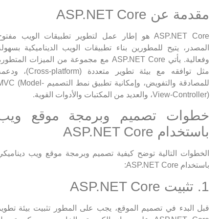
مقدمة عن ASP.NET Core
ASP.NET Core هو إطار عمل لتطوير تطبيقات الويب مفتوح
المصدر، يتيح للمطورين بناء تطبيقات الويب الديناميكية بسهولة
وفعالية. يأتي ASP.NET Core مع مجموعة من الميزات المتطورة
مثل توافقه مع بيئة تطوير متعددة (Cross-platform)، ودعمه
للمصادقة والتفويض، وإمكانية تطبيق نمط التصميم MVC (Model-
View-Controller)، والعديد من المكتبات والأدوات القوية.
خطوات تصميم وبرمجة موقع ويب
باستخدام ASP.NET Core
الخطوات التالية توضح كيفية تصميم وبرمجة موقع ويب ديناميكي
باستخدام ASP.NET Core:
1. تثبيت ASP.NET Core
قبل البدء في تصميم الموقع، يجب على المطور تثبيت بيئة تطوير