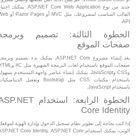
جديد من نوع ASP.NET Core Web Application. يمكنك اختيار
القالب المناسب لمشروعك، مثل MVC أو Razor Pages أو Web
API.
الخطوة الثالثة: تصميم وبرمجة
صفحات الموقع
بعد إنشاء مشروع ASP.NET Core، يمكنك بدء تصميم وبرمجة
صفحات الموقع باستخدام لغات البرمجة الشهيرة مثل C# وHTML
وCSS وJavaScript. يمكنك إنشاء عناصر واجهة المستخدم بسهولة
باستخدام مكتبات CSS مثل Bootstrap وتفعيل الديناميكيات
باستخدام JavaScript.
الخطوة الرابعة: استخدام ASP.NET
Core Identity
إذا كنت بحاجة إلى تطوير نظام تسجيل الدخول وإدارة الهوية لموقعك
الويب، يمكنك استخدام ASP.NET Core Identity. ASP.NET Core