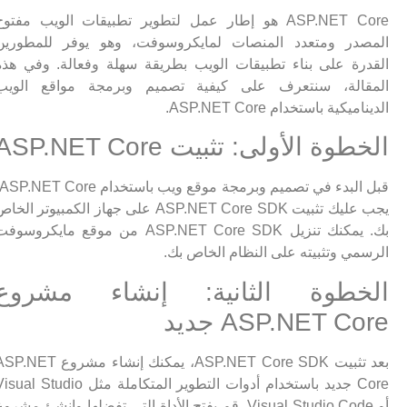
ASP.NET Core هو إطار عمل لتطوير تطبيقات الويب مفتوح
المصدر ومتعدد المنصات لمايكروسوفت، وهو يوفر للمطورين
القدرة على بناء تطبيقات الويب بطريقة سهلة وفعالة. وفي هذه
المقالة، سنتعرف على كيفية تصميم وبرمجة مواقع الويب
الديناميكية باستخدام ASP.NET Core.
الخطوة الأولى: تثبيت ASP.NET Core
قبل البدء في تصميم وبرمجة موقع ويب باستخدام P.NET Core
يجب عليك تثبيت ASP.NET Core SDK على جهاز الكمبيوتر الخاص
بك. يمكنك تنزيل ASP.NET Core SDK من موقع مايكروسوفت
الرسمي وتثبيته على النظام الخاص بك.
الخطوة الثانية: إنشاء مشروع
ASP.NET Core جديد
بعد تثبيت ASP.NET Core SDK، يمكنك إنشاء مشروع ASP.NET
Core جديد باستخدام أدوات التطوير المتكاملة مثل Visual Studio
أو Visual Studio Code. قم بفتح الأداة التي تفضلها وانشئ مشروع