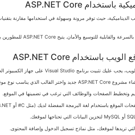
خدام ASP.NET Core
ت تطوير مواقع الويب الديناميكية، حيث توفر مرونة وسهولة في استخدامها مقار
ASP.NET Core هو إطار عمل مفت
استخدام ASP.NET Core