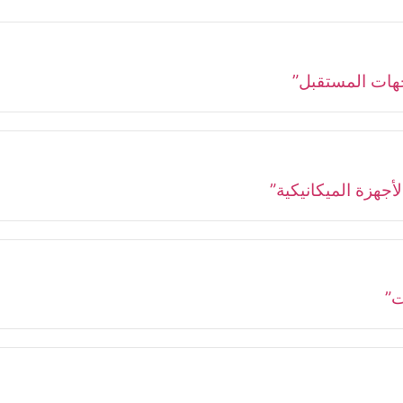
وجهات المستقبل”
أجهزة الميكانيكية”
ت”