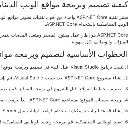
كيفية تصميم وبرمجة مواقع الويب الديناميكية باست
تعتبر تقنية ASP.NET Core واحدة من أقوى تقنيا
الويب الديناميكية باستخدام ASP.NET Core.
الميزات والوظائف بكل سهولة.
الخطوات الأساسية لتصميم وبرمجة مواقع الويب ب
1. تثبيت برنامج Visual Studio: قبل البدء في تصميم وبرمجة موقع الويب، يجب عليك تثبيت برنامج Visual Studio على جهاز الكمبيوتر الخاص بك.
2. إنشاء مشروع ASP.NET Core: بعد تثبيت Visual Studio، قم بإنشاء مشروع ASP.NET Core جديد واختر القالب الذي يناسب نوع موقع الويب الذي ترغب في تطويره.
3. تصميم وتخطيط الموقع: قبل الشروع في برمجة الموقع، قم بتصميم وتخطيط الصفحات والوظائف التي ترغب في تضمينها في الموقع.
4. برمجة صفحات الموقع: بمساعدة ASP.NET Core، ابدأ ببرمجة صفحات الموقع باستخدام لغة البرمجة المفضلة لديك (مثل C# أو VB.NET).
5. إنشاء قواعد البيانات: يمكنك استخدام قواعد البيانات مثل SQL Server أو MySQL لتخزين البيانات التي تحتاجها لموقعك.
6. تنفيذ الوظائف الديناميكية: قم ببرمجة وتنفيذ الوظائف الديناميكية التي تريدها لموقعك، مثل نماذج تسجيل الدخول وإضافة المحتوى.