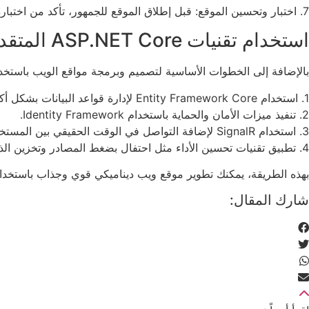
7. اختبار وتحسين الموقع: قبل إطلاق الموقع للجمهور، تأكد من اختباره وتحسينه لضمان أداءه الجيد وسهولة استخدامه.
استخدام تقنيات ASP.NET Core المتقدمة
بالإضافة إلى الخطوات الأساسية لتصميم وبرمجة مواقع الويب باستخدام ASP.NET Core، يمكنك الاستفادة من تقنيات متقدمة لتحسين موقعك
1. استخدام Entity Framework Core لإدارة قواعد البيانات بشكل أكثر فعالية.
2. تنفيذ ميزات الأمان والحماية باستخدام Identity Framework.
3. استخدام SignalR لإضافة التواصل في الوقت الحقيقي بين المستخدمين.
4. تطبيق تقنيات تحسين الأداء مثل احتفال بضغط المصادر وتخزين الذاكرة المؤقتة.
بهذه الطريقة، يمكنك تطوير موقع ويب ديناميكي قوي وجذاب باستخدام ASP.NET Core. ابدأ الآن في تعلم هذه التقنية وقم بإنشاء موقع ويب استثنائي يلبي جميع احتياجاتك واحتياجات مست
شارك المقال: