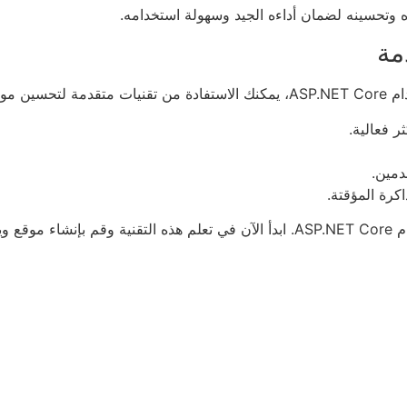
، مثل:
خدميك.