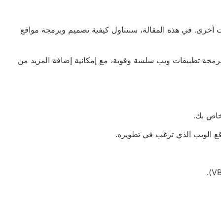
نة بتقنيات أخرى. في هذه المقالة، سنتناول كيفية تصميم وبرمجة مواقع
وح المصدر ومتعدد المنصات يتميز بالسرعة والقابلية للتوسيع والأمان. يتيح ASP.NET Core للمطورين برمجة تطبيقات ويب سلسة وقوية، مع إمكانية إضافة المزيد من