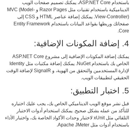
باستخدام ASP.NET Core، يمكنك تصميم صفحات الويب
الديناميكية باستخدام تقنيات مثل Razor Pages و MVC (Model-
View-Controller). يمكنك إضافة عناصر HTML و CSS إلى
صفحاتك وربطها بقواعد البيانات باستخدام Entity Framework
Core.
4. إضافة المكونات الإضافية:
يمكنك إضافة المكونات الإضافية إلى مشروع ASP.NET Core
الخاص بك باستخدام NuGet. يمكنك إضافة مكتبات مثل Identity
لإدارة المستخدمين والتحقق من الهوية، و SignalR لإضافة الوقت
الحقيقي لتطبيقات الويب.
5. اختبار التطبيق:
قبل نشر موقع الويب الديناميكي الخاص بك، يجب عليك اختباره
للتأكد من عمله بشكل صحيح. يمكنك استخدام أدوات الاختبار
التلقائي مثل xUnit لاختبار وحدات الأكواد الخاصة بك، واختبار الأداء
باستخدام أدوات مثل Apache JMeter.