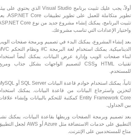
أولاً، يجب عليك تثبيت برنامج Visual Studio الذي يحتوي على بيئة
تطوير متكاملة للعمل على تطوير تطبيقات ASP.NET Core. بعد
تثبيت البرنامج، يمكنك إنشاء مشروع جديد من نوع ASP.NET Core
واختيار الإعدادات التي تناسب مشروعك.
بعد إنشاء المشروع، يمكنك البدء في تصميم وبرمجة صفحات الويب
الديناميكية. يمكنك استخدام لغة البرمجة C# ونظام التحكم MVC
لبناء صفحات الويب وإدارة عرض البيانات. يمكنك أيضاً استخدام
تقنيات HTML وCSS لتصميم الواجهات بشكل جذاب ومريح
للمستخدم.
ثانياً، يمكنك استخدام خوادم قاعدة البيانات SQL Server أو MySQL
لتخزين واسترجاع البيانات من قاعدة البيانات. يمكنك استخدام
Entity Framework Core كمكتبة للتحكم بالبيانات وإنشاء علاقات
بين الجداول.
بعد تصميم وبرمجة الصفحات وربطها بقاعدة البيانات، يمكنك نشر
التطبيق على خدمات الاستضافة مثل Azure أو AWS لجعل التطبيق
متاح للمستخدمين على الإنترنت.