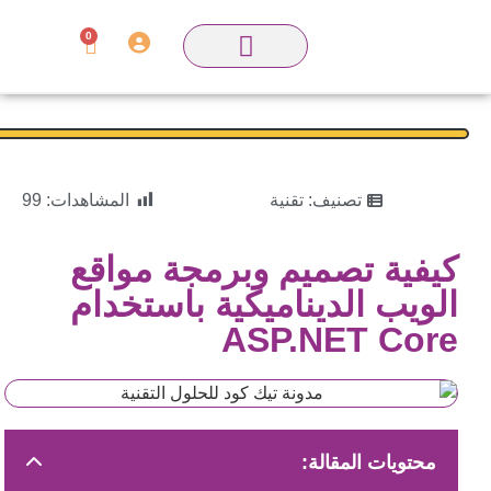
0
تصنيف:
تقنية
المشاهدات:
99
كيفية تصميم وبرمجة مواقع
الويب الديناميكية باستخدام
ASP.NET Core
محتويات المقالة: